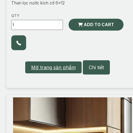
Than lọc nước kích cỡ 6x12
QTY
ADD TO CART
Mở trang sản phẩm
Chi tiết