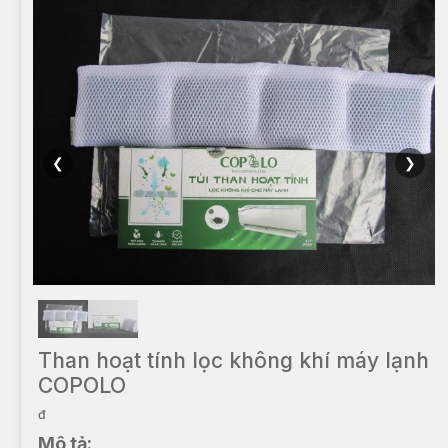
❮
❯
Than hoạt tính lọc không khí máy lạnh
COPOLO
đ
Mô tả: