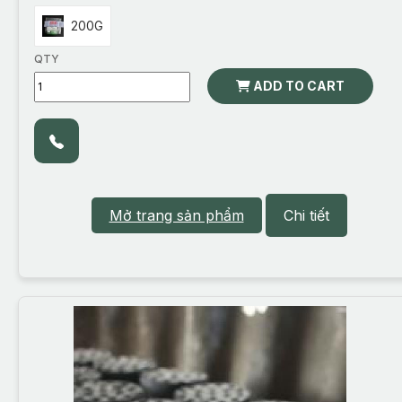
200G
QTY
ADD TO CART
Mở trang sản phẩm
Chi tiết