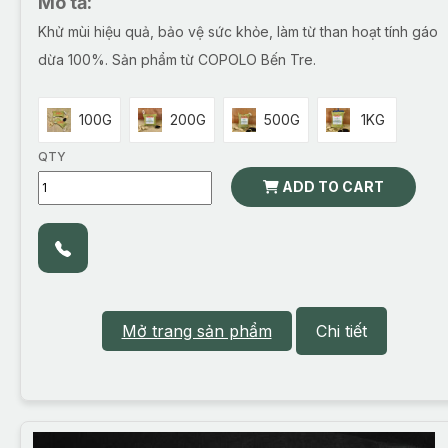
Mô tả:
Khử mùi hiệu quả, bảo vệ sức khỏe, làm từ than hoạt tính gáo
dừa 100%. Sản phẩm từ COPOLO Bến Tre.
100G
200G
500G
1KG
QTY
ADD TO CART
Mở trang sản phẩm
Chi tiết