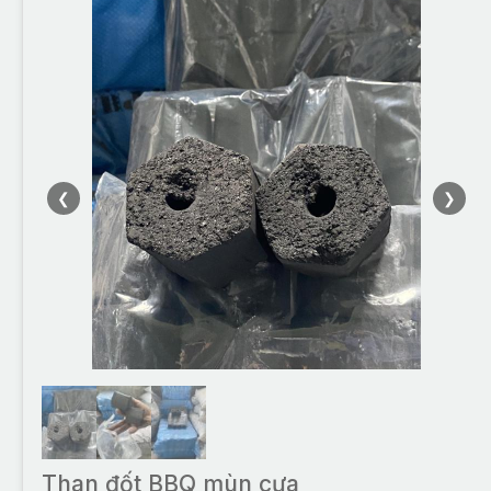
❮
❯
Than đốt BBQ mùn cưa