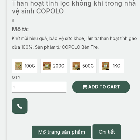
Than hoạt tính lọc không khí trong nhà
vệ sinh COPOLO
đ
Mô tả:
Khử mùi hiệu quả, bảo vệ sức khỏe, làm từ than hoạt tính gáo
dừa 100%. Sản phẩm từ COPOLO Bến Tre.
100G
200G
500G
1KG
QTY
ADD TO CART
Mở trang sản phẩm
Chi tiết