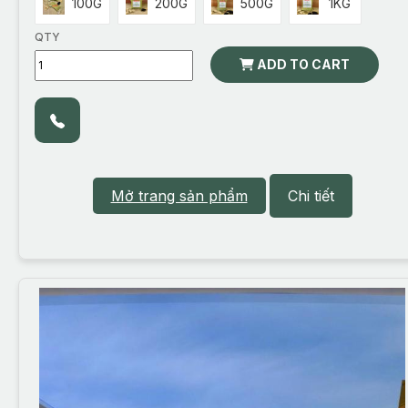
100G
200G
500G
1KG
QTY
ADD TO CART
Mở trang sản phẩm
Chi tiết