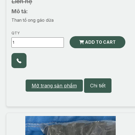
Liên hệ
Mô tả:
Than tổ ong gáo dừa
QTY
ADD TO CART
Mở trang sản phẩm
Chi tiết