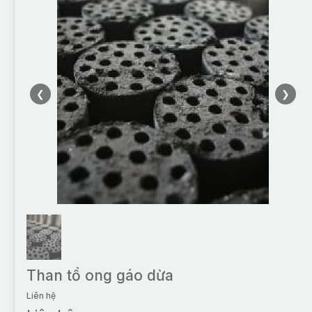
❮
❯
Than tổ ong gáo dừa
Liên hệ