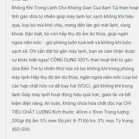
Không Khí Trong Lành Cho Không Gian Của Bạn! Túi than hoạt
tính gáo dừa tự nhiên giúp máy lạnh lọc sạch không khí hiệu
quả, loại bỏ mùi khó chịu, mang đến làn gió mát lành, sảng
khoái. Đặc biệt, túi còn hấp thụ độ ẩm dư thừa, giúp ngăn
ngừa nấm mốc - giữ phòng luôn tươi mới và không khí luôn
sạch sẽ. Chỉ cần đặt túi gần máy lạnh, bạn sẽ cảm nhận được
sự khác biệt ngay! CÔNG DỤNG 100% than hoạt tính từ gáo
dừa Bên Tre tự nhiên Khử mùi và lọc không khí trong phòng
máy lạnh Hấp thụ độ ẩm dư thừa, ngăn ngừa nấm mốc Loại bỏ
các hợp chất hữu cơ dễ bay hơi (VOC), giữ không khí trong
lành Giúp máy lạnh hoạt động hiệu quả hơn, giảm tải và tiết
kiệm điện năng. An toàn, không chứa hóa chất độc hại CHỈ
TIÊU CHẤT LƯỢNG Kích thước: 40cm x 10cm Trọng lượng:
200gr Độ ẩm: 5% max Độ pH: 9-71 Độ tro: 3% max Tỷ trọng:
450-500