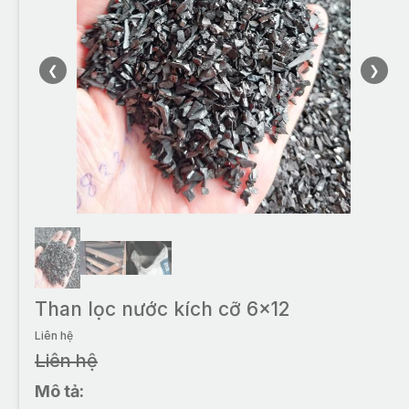
❮
❯
Than lọc nước kích cỡ 6x12
Liên hệ
Liên hệ
Mô tả: