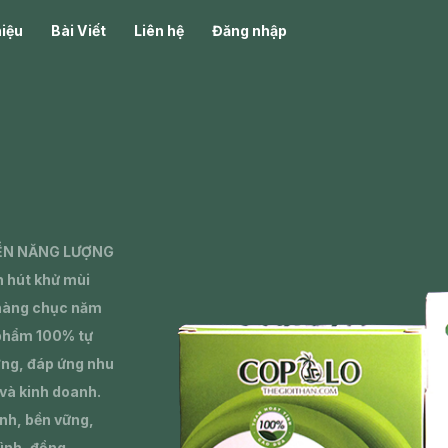
hiệu
Bài Viết
Liên hệ
Đăng nhập
ỂN NĂNG LƯỢNG
 hút khử mùi
 hàng chục năm
 phẩm 100% tự
ường, đáp ứng nhu
 và kinh doanh.
anh, bền vững,
đình, đồng